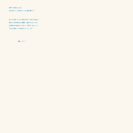
神戸市北区にある
０歳児から３歳児までの保育園です
生まれる前からの地域子育て支援を基本に
隣接する鈴蘭台幼稚園へ進級するまでの
3年間を家庭的な心地よい場所で育つよう
丁寧な関わりで保育をしています
園について